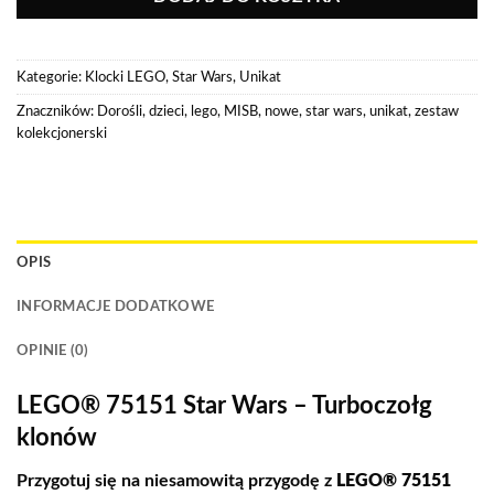
Kategorie:
Klocki LEGO
,
Star Wars
,
Unikat
Znaczników:
Dorośli
,
dzieci
,
lego
,
MISB
,
nowe
,
star wars
,
unikat
,
zestaw
kolekcjonerski
OPIS
INFORMACJE DODATKOWE
OPINIE (0)
LEGO® 75151 Star Wars – Turboczołg
klonów
Przygotuj się na niesamowitą przygodę z
LEGO® 75151