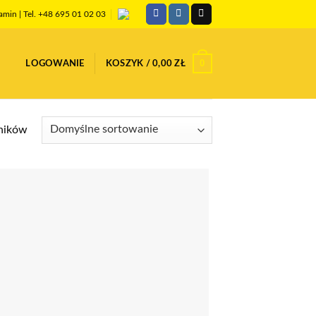
amin
| Tel. +48 695 01 02 03
0
LOGOWANIE
KOSZYK /
0,00
ZŁ
ników