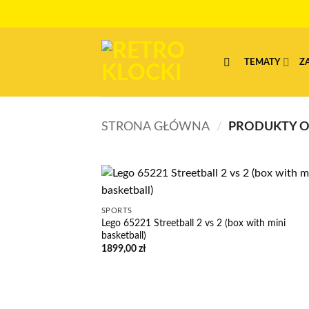
Przewiń
do
zawartości
TEMATY
Z
STRONA GŁÓWNA
/
PRODUKTY O
SPORTS
Lego 65221 Streetball 2 vs 2 (box with mini
basketball)
1899,00
zł