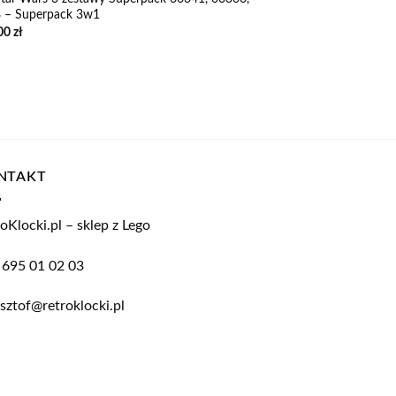
 – Superpack 3w1
00
zł
NTAKT
oKlocki.pl – sklep z Lego
 695 01 02 03
sztof@retroklocki.pl