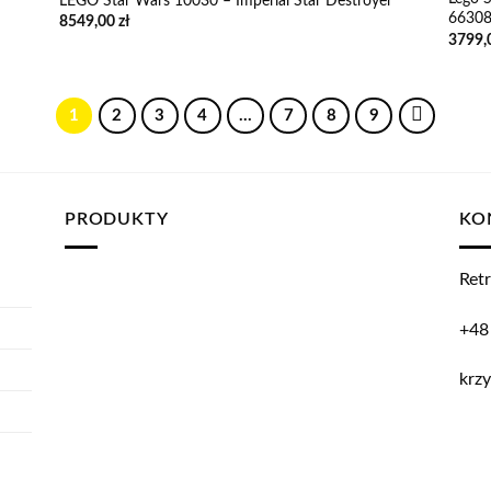
LEGO Star Wars 10030 – Imperial Star Destroyer
66308
8549,00
zł
3799,
1
2
3
4
…
7
8
9
PRODUKTY
KO
Retr
+48
krzy