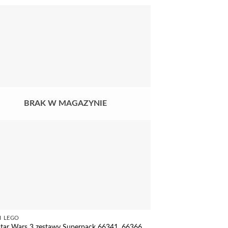
BRAK W MAGAZYNIE
I LEGO
Star Wars 3 zestawy Superpack 66341, 66366,