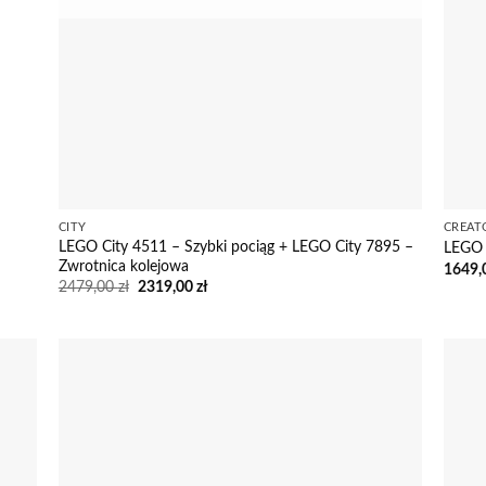
CITY
CREAT
LEGO City 4511 – Szybki pociąg + LEGO City 7895 –
LEGO 
Zwrotnica kolejowa
1649,
Pierwotna
Aktualna
2479,00
zł
2319,00
zł
cena
cena
wynosiła:
wynosi:
2479,00 zł.
2319,00 zł.