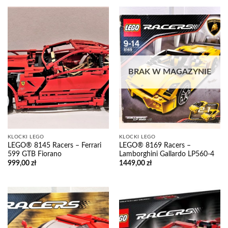
BRAK W MAGAZYNIE
KLOCKI LEGO
KLOCKI LEGO
LEGO® 8145 Racers – Ferrari
LEGO® 8169 Racers –
599 GTB Fiorano
Lamborghini Gallardo LP560-4
999,00
zł
1449,00
zł