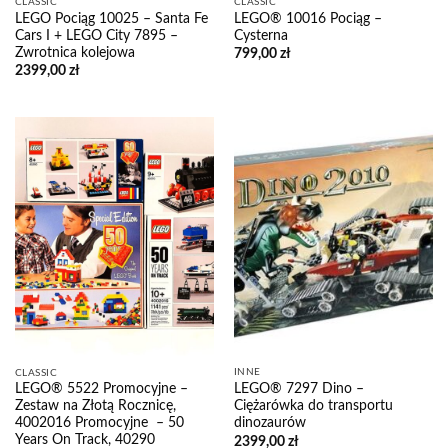
CLASSIC
CLASSIC
LEGO Pociąg 10025 – Santa Fe
LEGO® 10016 Pociąg –
Cars I + LEGO City 7895 –
Cysterna
Zwrotnica kolejowa
799,00
zł
2399,00
zł
INNE
CLASSIC
LEGO® 7297 Dino –
LEGO® 5522 Promocyjne –
Ciężarówka do transportu
Zestaw na Złotą Rocznicę,
dinozaurów
4002016 Promocyjne – 50
Years On Track, 40290
2399,00
zł