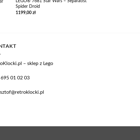
LEGO® 7681 Star Wars – Separatist
er
Spider Droid
1199,00
zł
NTAKT
oKlocki.pl – sklep z Lego
 695 01 02 03
sztof@retroklocki.pl