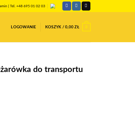
amin
| Tel. +48 695 01 02 03
0
LOGOWANIE
KOSZYK /
0,00
ZŁ
żarówka do transportu