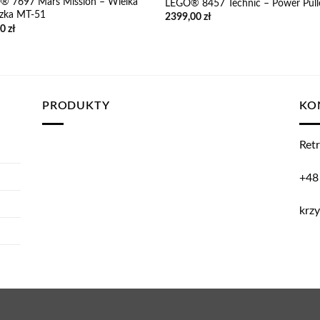
® 7697 Mars Mission – Wielka
LEGO® 8457 Technic – Power Pull
dzka MT-51
2399,00
zł
00
zł
PRODUKTY
KO
Retr
+48
krzy