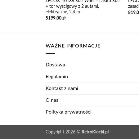
LEGO® 10188 Star Wars – Death Star
LEGO
+ tor wyścigowy z 2 autami,
zasa
elektryczne, 2,4 m
819,
5199,00
zł
WAŻNE INFORMACJE
Dostawa
Regulamin
Kontakt z nami
O nas
Polityka prywatności
Copyright 2026 ©
RetroKlocki.pl