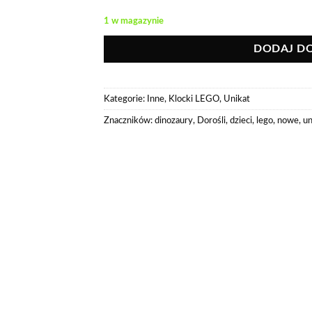
1 w magazynie
DODAJ D
Kategorie:
Inne
,
Klocki LEGO
,
Unikat
Znaczników:
dinozaury
,
Dorośli
,
dzieci
,
lego
,
nowe
,
un