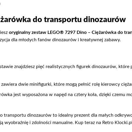
)
żarówka do transportu dinozaurów
ziesz
oryginalny zestaw LEGO® 7297 Dino – Ciężarówka do tra
zycja dla młodych fanów dinozaurów i kreatywnej zabawy.
stawie znajdziesz pięć realistycznych figurek dinozaurów, które
awiera dwie minifigurki, które mogą pełnić rolę kierowcy ciężar
arówka jest wyposażona w napęd na cztery koła, dzięki czemu m
transportu dinozaurów to idealny prezent dla małych odkryw
ją wyobraźnię i zdolności manualne. Kup teraz na Retro Klocki.pl