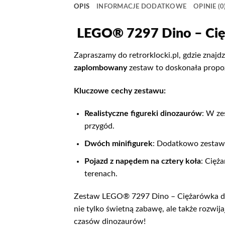
OPIS
INFORMACJE DODATKOWE
OPINIE (0
LEGO® 7297 Dino – Cię
Zapraszamy do retrorklocki.pl, gdzie znajd
zaplombowany
zestaw to doskonała propo
Kluczowe cechy zestawu:
Realistyczne figureki dinozaurów
: W ze
przygód.
Dwóch minifigurek
: Dodatkowo zestaw z
Pojazd z napędem na cztery koła
: Cięż
terenach.
Zestaw LEGO® 7297 Dino – Ciężarówka do 
nie tylko świetną zabawę, ale także rozwija
czasów dinozaurów!