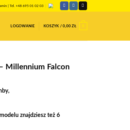
amin
| Tel. +48 695 01 02 03
0
LOGOWANIE
KOSZYK /
0,00
ZŁ
 Millennium Falcon
mby,
odelu znajdziesz też 6