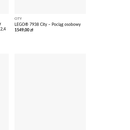
CITY
r
LEGO® 7938 City – Pociąg osobowy
 2,4
1549,00
zł