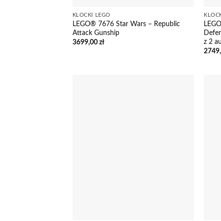
KLOCKI LEGO
KLOC
LEGO® 7676 Star Wars – Republic
LEGO
Attack Gunship
Defen
z 2 a
3699,00
zł
2749