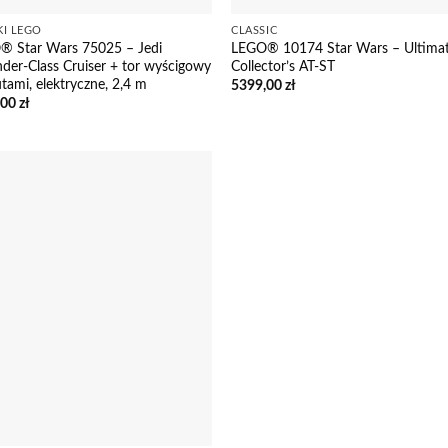
KI LEGO
CLASSIC
® Star Wars 75025 – Jedi
LEGO® 10174 Star Wars – Ultima
der-Class Cruiser + tor wyścigowy
Collector’s AT-ST
utami, elektryczne, 2,4 m
5399,00
zł
,00
zł