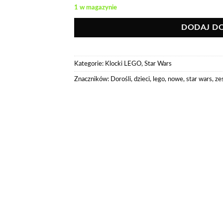
1 w magazynie
DODAJ D
Kategorie:
Klocki LEGO
,
Star Wars
Znaczników:
Dorośli
,
dzieci
,
lego
,
nowe
,
star wars
,
ze