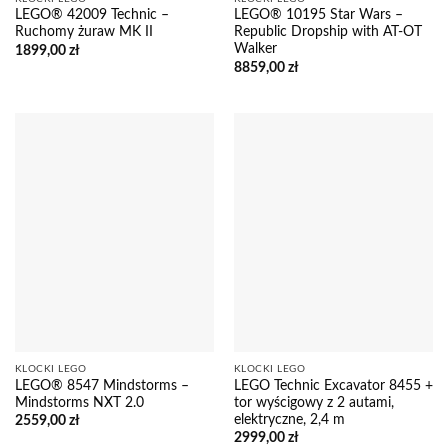
LEGO® 42009 Technic –
LEGO® 10195 Star Wars –
Ruchomy żuraw MK II
Republic Dropship with AT-OT
Walker
1899,00
zł
8859,00
zł
KLOCKI LEGO
KLOCKI LEGO
LEGO® 8547 Mindstorms –
LEGO Technic Excavator 8455 +
Mindstorms NXT 2.0
tor wyścigowy z 2 autami,
elektryczne, 2,4 m
2559,00
zł
2999,00
zł