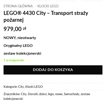
STRONA GŁÓWNA
/
KLOCKI LEGO
LEGO® 4430 City – Transport straży
pożarnej
979,00
zł
NOWY, nieotwarty
Oryginalny LEGO
zestaw kolekcjonerski
1 w magazynie
DODAJ DO KOSZYKA
Kategorie:
City
,
Klocki LEGO
Znaczników:
City
,
Dorośli
,
dzieci
,
lego
,
nowe
,
Samochody
,
zestaw
kolekcjonerski