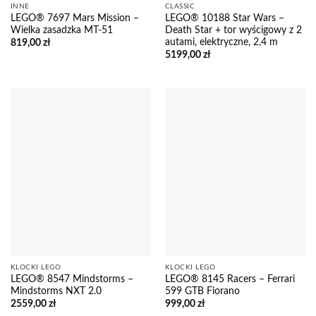
INNE
CLASSIC
LEGO® 7697 Mars Mission –
LEGO® 10188 Star Wars –
Wielka zasadzka MT-51
Death Star + tor wyścigowy z 2
autami, elektryczne, 2,4 m
819,00
zł
5199,00
zł
KLOCKI LEGO
KLOCKI LEGO
LEGO® 8547 Mindstorms –
LEGO® 8145 Racers – Ferrari
Mindstorms NXT 2.0
599 GTB Fiorano
2559,00
zł
999,00
zł