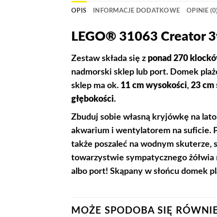
OPIS
INFORMACJE DODATKOWE
OPINIE (0
LEGO® 31063 Creator 3
Zestaw składa się z
ponad 270 klock
nadmorski sklep lub port. Domek pla
sklep ma ok.
11 cm wysokości
,
23 cm 
głębokości
.
Zbuduj sobie własną kryjówkę na lat
akwarium i wentylatorem na suficie. P
także poszaleć na wodnym skuterze, 
towarzystwie sympatycznego żółwia m
albo port! Skąpany w słońcu domek pl
MOŻE SPODOBA SIĘ RÓWNI