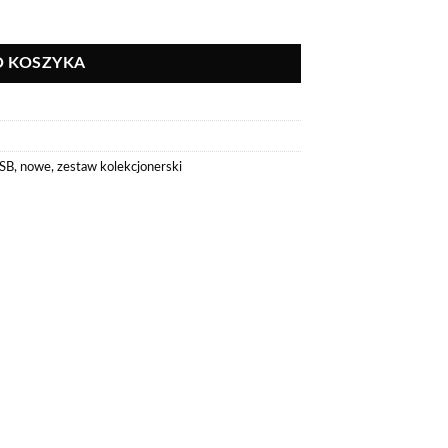
aży
O KOSZYKA
SB
,
nowe
,
zestaw kolekcjonerski