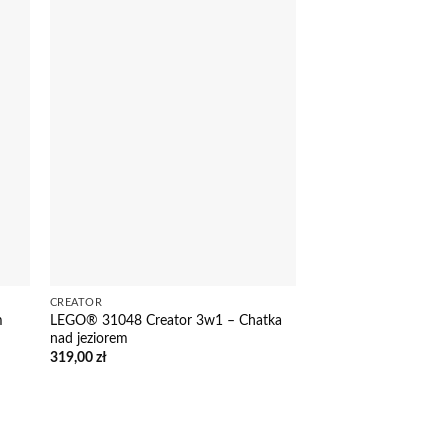
CREATOR
m
LEGO® 31048 Creator 3w1 – Chatka
nad jeziorem
319,00
zł