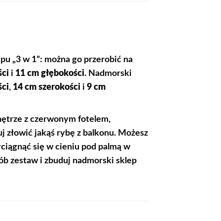
ypu „3 w 1”: można go przerobić na
ści
i
11 cm głębokości
. Nadmorski
ci
,
14 cm szerokości
i
9 cm
nętrze z czerwonym fotelem,
uj złowić jakąś rybę z balkonu. Możesz
ciągnąć się w cieniu pod palmą w
b zestaw i zbuduj nadmorski sklep