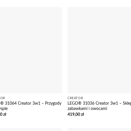
TOR
CREATOR
® 31064 Creator 3w1 – Przygody
LEGO® 31036 Creator 3w1 – Skle
spie
zabawkami i owocami
00
zł
419,00
zł