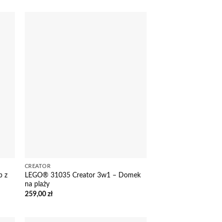
CREATOR
p z
LEGO® 31035 Creator 3w1 – Domek
na plaży
259,00
zł