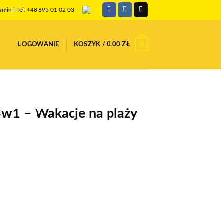
amin
| Tel. +48 695 01 02 03
0
LOGOWANIE
KOSZYK /
0,00
ZŁ
w1 – Wakacje na plaży