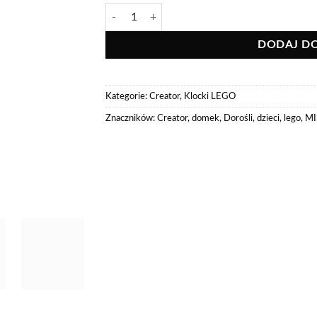
ilość LEGO® 31063 Creator 3w1 - Wakacje na pl
DODAJ D
Kategorie:
Creator
,
Klocki LEGO
Znaczników:
Creator
,
domek
,
Dorośli
,
dzieci
,
lego
,
MI