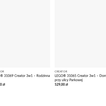
TOR
CREATOR
® 31069 Creator 3w1 – Rodzinna
LEGO® 31065 Creator 3w1 – Do
przy ulicy Parkowej
00
zł
529,00
zł