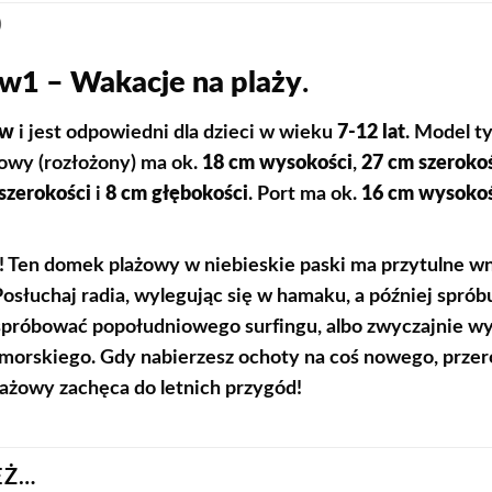
)
w1 – Wakacje na plaży
.
ów
i jest odpowiedni dla dzieci w wieku
7-12 lat
. Model t
żowy (rozłożony) ma ok.
18 cm wysokości
,
27 cm szeroko
szerokości
i
8 cm głębokości
. Port ma ok.
16 cm wysokoś
o! Ten domek plażowy w niebieskie paski ma przytulne w
osłuchaj radia, wylegując się w hamaku, a później sprób
spróbować popołudniowego surfingu, albo zwyczajnie wy
orskiego. Gdy nabierzesz ochoty na coś nowego, przeró
ażowy zachęca do letnich przygód!
EŻ…