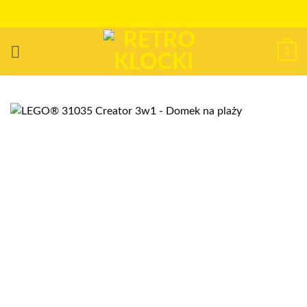
Przewiń
do
zawartości
0