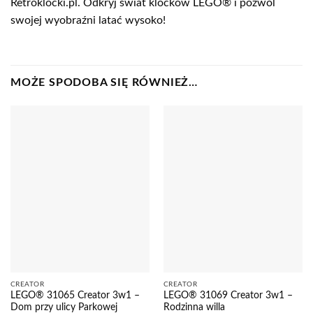
Retroklocki.pl. Odkryj świat klocków LEGO® i pozwól
swojej wyobraźni latać wysoko!
MOŻE SPODOBA SIĘ RÓWNIEŻ…
CREATOR
CREATOR
LEGO® 31065 Creator 3w1 –
LEGO® 31069 Creator 3w1 –
Dom przy ulicy Parkowej
Rodzinna willa