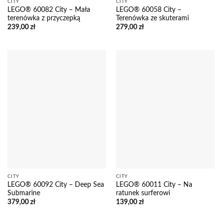
CITY
CITY
LEGO® 60082 City – Mała
LEGO® 60058 City –
terenówka z przyczepką
Terenówka ze skuterami
239,00
zł
279,00
zł
CITY
CITY
LEGO® 60092 City – Deep Sea
LEGO® 60011 City – Na
Submarine
ratunek surferowi
379,00
zł
139,00
zł