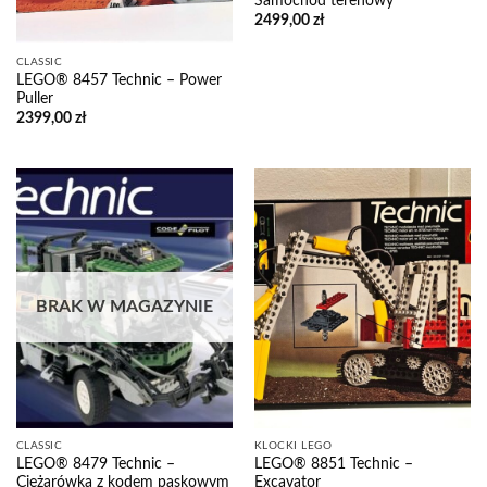
Samochód terenowy
2499,00
zł
CLASSIC
LEGO® 8457 Technic – Power
Puller
2399,00
zł
BRAK W MAGAZYNIE
CLASSIC
KLOCKI LEGO
LEGO® 8479 Technic –
LEGO® 8851 Technic –
Ciężarówka z kodem paskowym
Excavator