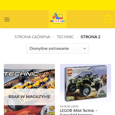
Przewiń
do
zawartości
0
STRONA GŁÓWNA
/
TECHNIC
/
STRONA 2
BRAK W MAGAZYNIE
KLOCKI LEGO
LEGO® 8466 Technic –