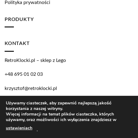
Polityka prywatności
PRODUKTY
KONTAKT
RetroKlocki.pl – sklep z Lego
+48 695 01 02 03
krzysztof@retroklocki.pl
Używamy ciasteczek, aby zapewnić najlepszą jakość
korzystania z naszej witryny.
Copyright 2026 ©
RetroKlocki.pl
Więcej informacji na temat plików ciasteczka, których
używamy, oraz możliwości ich wyłączenia znajdziesz w
LEGO and the LEGO logo are trademarks of the LEGO Group.
ustawieniach
.
©2017 The LEGO Group.