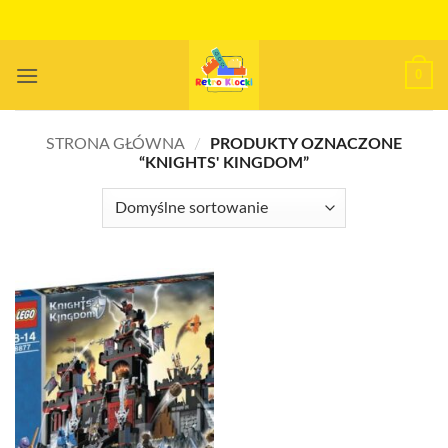
Przewiń
do
zawartości
0
STRONA GŁÓWNA
/
PRODUKTY OZNACZONE
“KNIGHTS' KINGDOM”