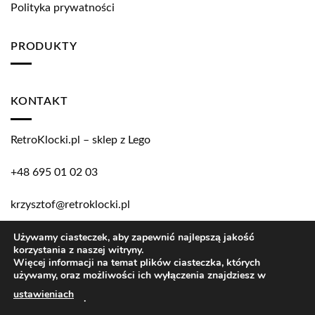
Polityka prywatności
PRODUKTY
KONTAKT
RetroKlocki.pl – sklep z Lego
+48 695 01 02 03
krzysztof@retroklocki.pl
Używamy ciasteczek, aby zapewnić najlepszą jakość
korzystania z naszej witryny.
Copyright 2026 ©
RetroKlocki.pl
Więcej informacji na temat plików ciasteczka, których
używamy, oraz możliwości ich wyłączenia znajdziesz w
LEGO and the LEGO logo are trademarks of the LEGO Group.
ustawieniach
.
©2017 The LEGO Group.