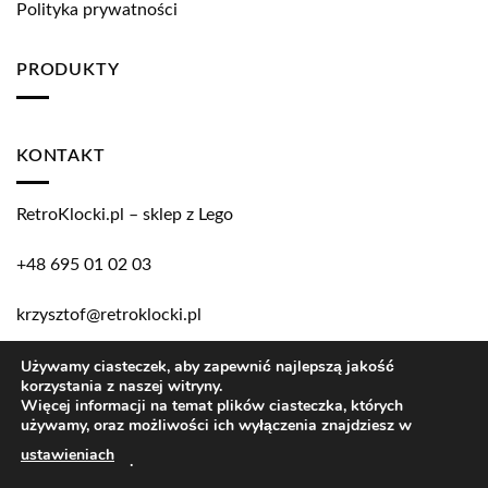
Polityka prywatności
PRODUKTY
KONTAKT
RetroKlocki.pl – sklep z Lego
+48 695 01 02 03
krzysztof@retroklocki.pl
Używamy ciasteczek, aby zapewnić najlepszą jakość
korzystania z naszej witryny.
Copyright 2026 ©
RetroKlocki.pl
Więcej informacji na temat plików ciasteczka, których
używamy, oraz możliwości ich wyłączenia znajdziesz w
LEGO and the LEGO logo are trademarks of the LEGO Group.
ustawieniach
.
©2017 The LEGO Group.