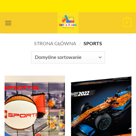
Przewiń
do
zawartości
0
STRONA GŁÓWNA
/
SPORTS