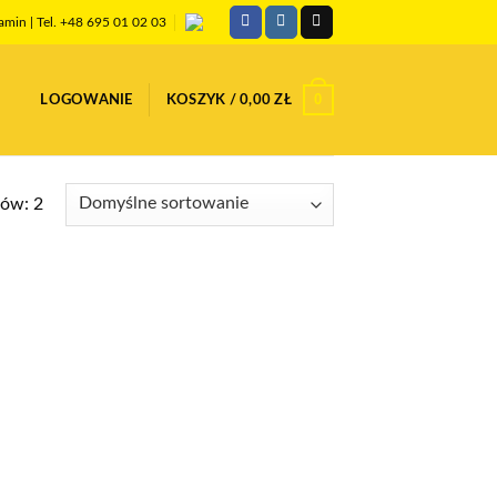
amin
| Tel. +48 695 01 02 03
0
LOGOWANIE
KOSZYK /
0,00
ZŁ
ków: 2