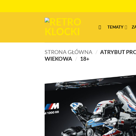
Przewiń
do
zawartości
TEMATY
Z
STRONA GŁÓWNA
/
ATRYBUT PR
WIEKOWA
/
18+