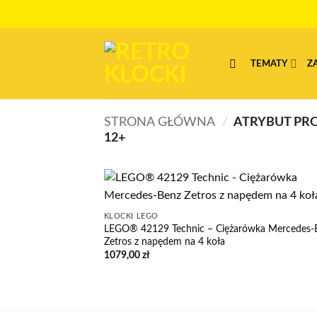
Przewiń
do
zawartości
TEMATY
Z
STRONA GŁÓWNA
/
ATRYBUT PR
12+
KLOCKI LEGO
LEGO® 42129 Technic – Ciężarówka Mercedes-
Zetros z napędem na 4 koła
1079,00
zł