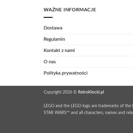
WAŻNE INFORMACJE
Dostawa
Regulamin
Kontakt z nami
O nas
Polityka prywatności
Copyright 2026 ©
RetroKlocki.pl
LEGO and the LEGO logo are trademarks of th
STAR WARS™ and all characters, names and relat