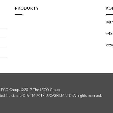
PRODUKTY
KO
Retr
+48
krzy
e LEGO Group. ©2017 The LEGO Group.
ed indicia are © & TM 2017 LUCASFILM LTD. All rights reserved.