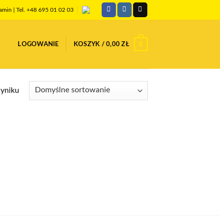
amin
| Tel. +48 695 01 02 03
0
LOGOWANIE
KOSZYK /
0,00
ZŁ
yniku