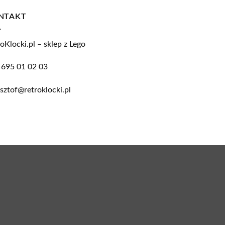
NTAKT
oKlocki.pl – sklep z Lego
 695 01 02 03
sztof@retroklocki.pl